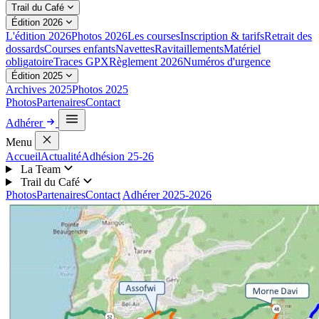
Trail du Café
Édition 2026
L'édition 2026
Photos 2026
Les courses
Inscription & tarifs
Retrait des
dossards
Courses enfants
Navettes
Ravitaillements
Matériel
obligatoire
Traces GPX
Règlement 2026
Numéros d'urgence
Édition 2025
Archives 2025
Photos 2025
Photos
Partenaires
Contact
Adhérer
Menu
Accueil
Actualité
Adhésion 25-26
La Team
Trail du Café
Photos
Partenaires
Contact
Adhérer 2025-2026