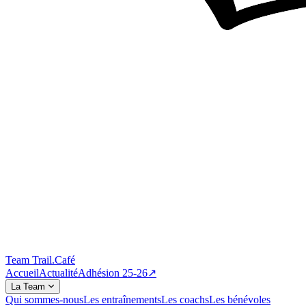
Team Trail
.
Café
Accueil
Actualité
Adhésion 25-26
↗
La Team
Qui sommes-nous
Les entraînements
Les coachs
Les bénévoles