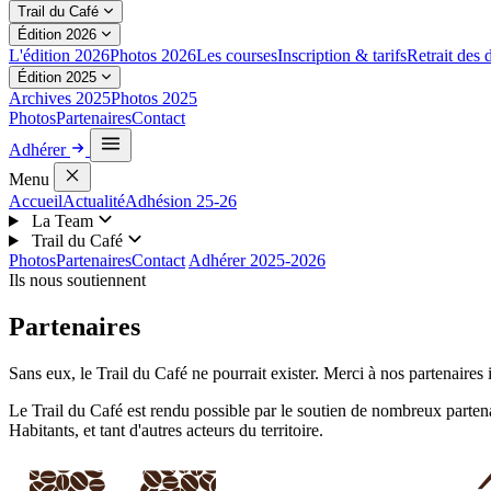
Trail du Café
Édition 2026
L'édition 2026
Photos 2026
Les courses
Inscription & tarifs
Retrait des 
Édition 2025
Archives 2025
Photos 2025
Photos
Partenaires
Contact
Adhérer
Menu
Accueil
Actualité
Adhésion 25-26
La Team
Trail du Café
Photos
Partenaires
Contact
Adhérer 2025-2026
Ils nous soutiennent
Partenaires
Sans eux, le Trail du Café ne pourrait exister. Merci à nos partenaires in
Le Trail du Café est rendu possible par le soutien de nombreux parte
Habitants, et tant d'autres acteurs du territoire.