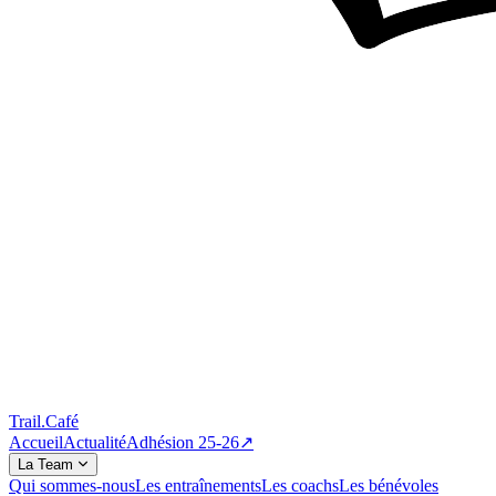
Trail
.
Café
Accueil
Actualité
Adhésion 25-26
↗
La Team
Qui sommes-nous
Les entraînements
Les coachs
Les bénévoles