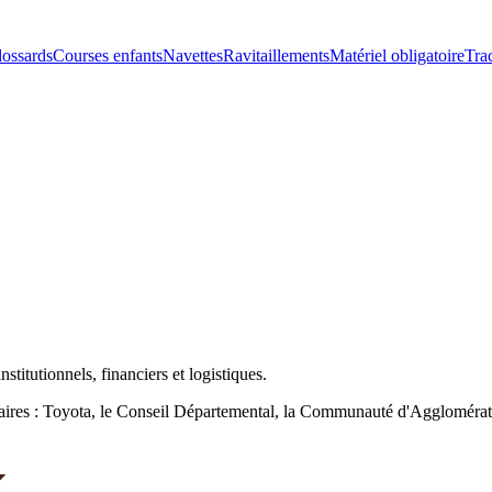
dossards
Courses enfants
Navettes
Ravitaillements
Matériel obligatoire
Tra
stitutionnels, financiers et logistiques.
naires : Toyota, le Conseil Départemental, la Communauté d'Agglomérat