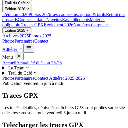
Trail du Café
Édition 2026
L'édition 2026
Photos 2026
Les courses
Inscription & tarifs
Retrait des
dossards
Courses enfants
Navettes
Ravitaillements
Matériel
obligatoire
Traces GPX
Règlement 2026
Numéros d'urgence
Édition 2025
Archives 2025
Photos 2025
Photos
Partenaires
Contact
Adhérer
Menu
Accueil
Actualité
Adhésion 25-26
La Team
Trail du Café
Photos
Partenaires
Contact
Adhérer 2025-2026
Publication vendredi 5 juin à midi
Traces GPX
Les tracés détaillés, dénivelés et fichiers GPX sont publiés sur le site
et les réseaux sociaux le vendredi 5 juin à midi.
Télécharger les traces GPX