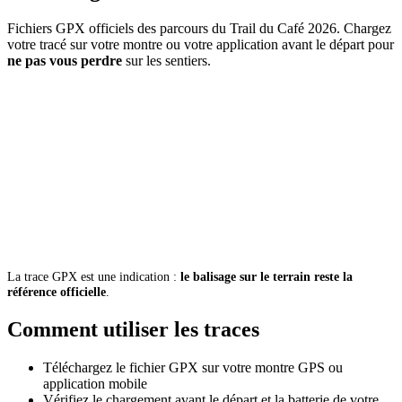
Fichiers GPX officiels des parcours du Trail du Café 2026. Chargez
votre tracé sur votre montre ou votre application avant le départ pour
ne pas vous perdre
sur les sentiers.
30 km
17 km
D+ 1 600 M · GRAND
D+ 800 M · PETIT
PARCOURS
PARCOURS
9 km
Ti Moun
D+ 350 M · TRAIL
PARCOURS ENFANTS
INITIATION
La trace GPX est une indication :
le balisage sur le terrain reste la
référence officielle
.
Comment utiliser les traces
Téléchargez le fichier GPX sur votre montre GPS ou
application mobile
Vérifiez le chargement avant le départ et la batterie de votre