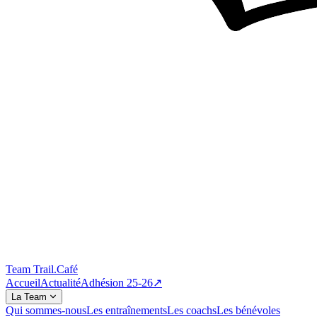
Team Trail
.
Café
Accueil
Actualité
Adhésion 25-26
↗
La Team
Qui sommes-nous
Les entraînements
Les coachs
Les bénévoles