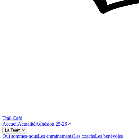
Trail
.
Café
Accueil
Actualité
Adhésion 25-26
↗
La Team
Qui sommes-nous
Les entraînements
Les coachs
Les bénévoles