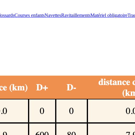
dossards
Courses enfants
Navettes
Ravitaillements
Matériel obligatoire
Tra