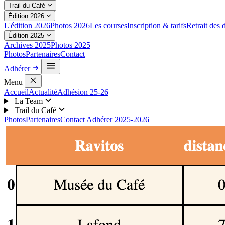
Trail du Café
Édition 2026
L'édition 2026
Photos 2026
Les courses
Inscription & tarifs
Retrait des 
Édition 2025
Archives 2025
Photos 2025
Photos
Partenaires
Contact
Adhérer
Menu
Accueil
Actualité
Adhésion 25-26
La Team
Trail du Café
Photos
Partenaires
Contact
Adhérer 2025-2026